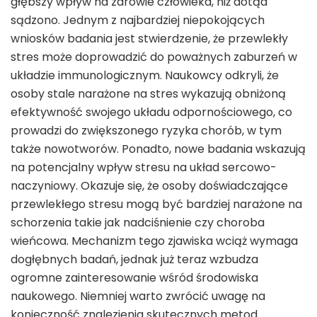
głębszy wpływ na zdrowie człowieka, niż dotąd
sądzono. Jednym z najbardziej niepokojących
wniosków badania jest stwierdzenie, że przewlekły
stres może doprowadzić do poważnych zaburzeń w
układzie immunologicznym. Naukowcy odkryli, że
osoby stale narażone na stres wykazują obniżoną
efektywność swojego układu odpornościowego, co
prowadzi do zwiększonego ryzyka chorób, w tym
także nowotworów. Ponadto, nowe badania wskazują
na potencjalny wpływ stresu na układ sercowo-
naczyniowy. Okazuje się, że osoby doświadczające
przewlekłego stresu mogą być bardziej narażone na
schorzenia takie jak nadciśnienie czy choroba
wieńcowa. Mechanizm tego zjawiska wciąż wymaga
dogłębnych badań, jednak już teraz wzbudza
ogromne zainteresowanie wśród środowiska
naukowego. Niemniej warto zwrócić uwagę na
konieczność znalezienia skutecznych metod