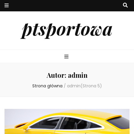
ptsportowa
Autor:
admin
Strona główna
/
admin
(Strona 5)