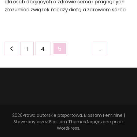
dla osób dbających o zdrowie serca i pragnących
zrozumieć związek między dietą a zdrowiem serca.
Stronicowanie
Strona
Strona
Strona
1
4
5
…
wpisów
2026Prawa autorskie
ptsportowa
.
Blossom Feminine |
Stowrzony przez
Blossom Themes
.Napędzane przez
WordPress
.