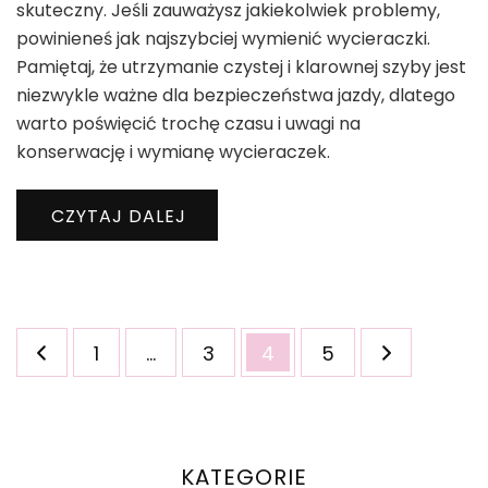
skuteczny. Jeśli zauważysz jakiekolwiek problemy,
powinieneś jak najszybciej wymienić wycieraczki.
Pamiętaj, że utrzymanie czystej i klarownej szyby jest
niezwykle ważne dla bezpieczeństwa jazdy, dlatego
warto poświęcić trochę czasu i uwagi na
konserwację i wymianę wycieraczek.
CZYTAJ DALEJ
Stronicowanie
Strona
Strona
Strona
Strona
1
…
3
4
5
wpisów
KATEGORIE