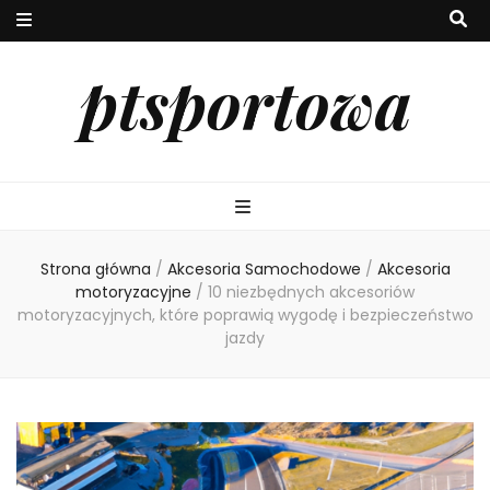
ptsportowa
Strona główna
/
Akcesoria Samochodowe
/
Akcesoria
motoryzacyjne
/
10 niezbędnych akcesoriów
motoryzacyjnych, które poprawią wygodę i bezpieczeństwo
jazdy