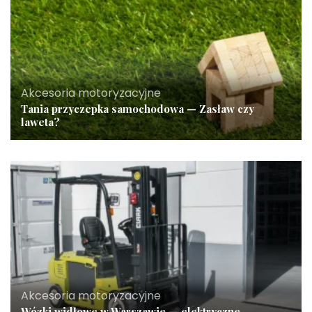
Akcesoria motoryzacyjne
Tania przyczepka samochodowa — Zasław czy
laweta?
Akcesoria motoryzacyjne
Wózki widłowe w Warszawie — elektryczne