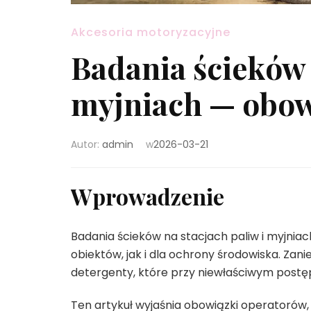
Akcesoria motoryzacyjne
Badania ścieków 
myjniach — obowi
Autor:
admin
w
2026-03-21
Wprowadzenie
Badania ścieków na stacjach paliw i myjnia
obiektów, jak i dla ochrony środowiska. Zani
detergenty, które przy niewłaściwym postęp
Ten artykuł wyjaśnia obowiązki operatorów,