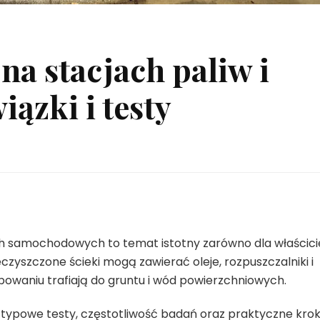
na stacjach paliw i
ązki i testy
ch samochodowych to temat istotny zarówno dla właścicie
eczyszczone ścieki mogą zawierać oleje, rozpuszczalniki i
owaniu trafiają do gruntu i wód powierzchniowych.
 typowe testy, częstotliwość badań oraz praktyczne kroki