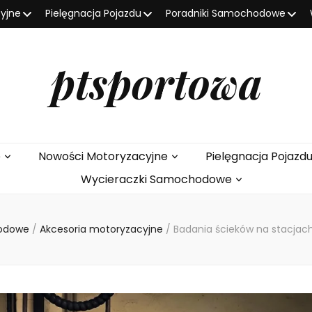
yjne
Pielęgnacja Pojazdu
Poradniki Samochodowe
ptsportowa
e
Nowości Motoryzacyjne
Pielęgnacja Pojazd
Wycieraczki Samochodowe
hodowe
/
Akcesoria motoryzacyjne
/
Badania ścieków na stacjach 