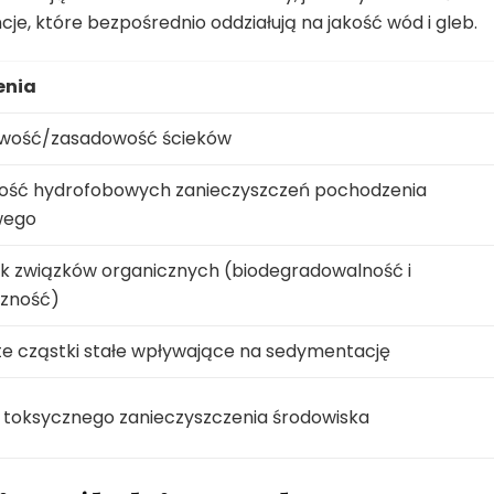
cje, które bezpośrednio oddziałują na jakość wód i gleb.
enia
wość/zasadowość ścieków
ość hydrofobowych zanieczyszczeń pochodzenia
wego
k związków organicznych (biodegradowalność i
czność)
e cząstki stałe wpływające na sedymentację
 toksycznego zanieczyszczenia środowiska