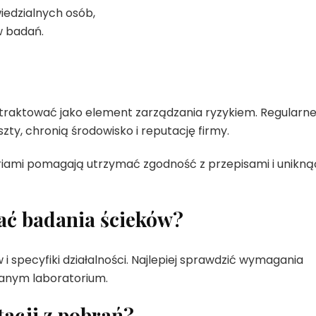
edzialnych osób,
w badań.
 traktować jako element zarządzania ryzykiem. Regularn
szty, chronią środowisko i reputację firmy.
riami pomagają utrzymać zgodność z przepisami i unikną
ać badania ścieków?
i specyfiki działalności. Najlepiej sprawdzić wymagania
wanym laboratorium.
acji z pobrań?