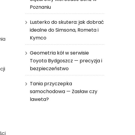
Poznaniu
Lusterko do skutera: jak dobrać
idealne do Simsona, Rometa i
Kymco
nia
Geometria kół w serwisie
Toyota Bydgoszcz — precyzja i
bezpieczeństwo
ji
Tania przyczepka
samochodowa — Zasław czy
laweta?
ści