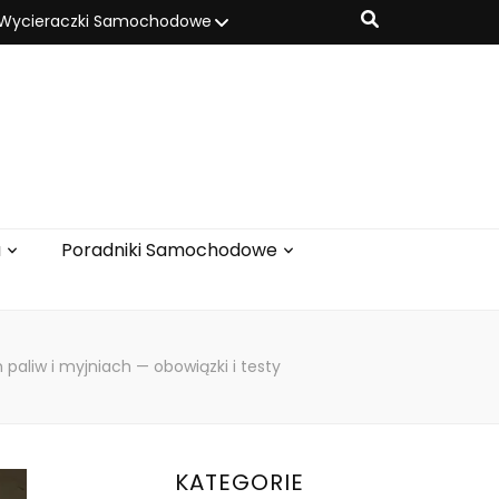
Wycieraczki Samochodowe
u
Poradniki Samochodowe
paliw i myjniach — obowiązki i testy
KATEGORIE