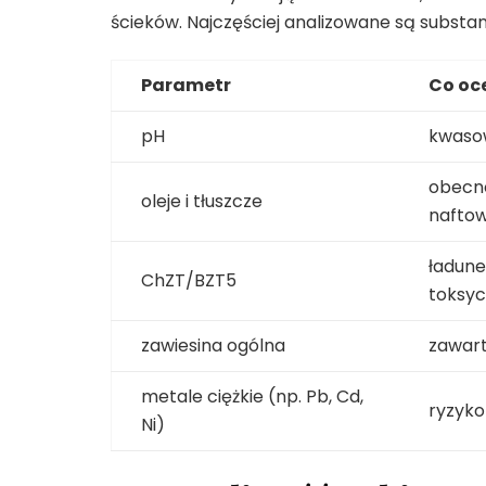
ścieków. Najczęściej analizowane są substan
Parametr
Co oc
pH
kwaso
obecn
oleje i tłuszcze
nafto
ładune
ChZT/BZT5
toksy
zawiesina ogólna
zawart
metale ciężkie (np. Pb, Cd,
ryzyko
Ni)