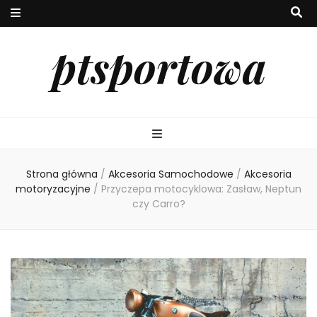
ptsportowa
Strona główna
/
Akcesoria Samochodowe
/
Akcesoria
motoryzacyjne
/
Przyczepa motocyklowa: Zasław, Neptun
czy Carro?