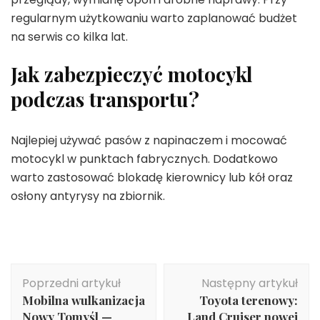
regularnym użytkowaniu warto zaplanować budżet
na serwis co kilka lat.
Jak zabezpieczyć motocykl
podczas transportu?
Najlepiej używać pasów z napinaczem i mocować
motocykl w punktach fabrycznych. Dodatkowo
warto zastosować blokadę kierownicy lub kół oraz
osłony antyrysy na zbiornik.
Nawigacja
Poprzedni artykuł
Następny artykuł
wpisu
Mobilna wulkanizacja
Toyota terenowy:
Nowy Tomyśl —
Land Cruiser nowej