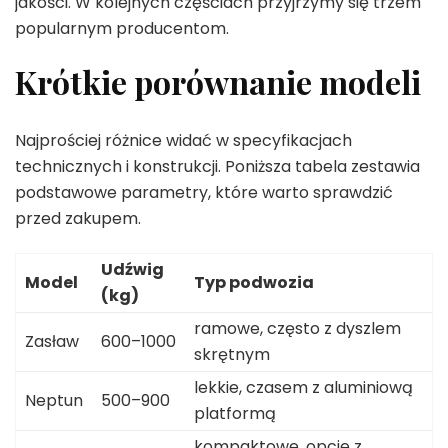
jakości. W kolejnych częściach przyjrzymy się trzem
popularnym producentom.
Krótkie porównanie modeli
Najprościej różnice widać w specyfikacjach
technicznych i konstrukcji. Poniższa tabela zestawia
podstawowe parametry, które warto sprawdzić
przed zakupem.
Udźwig
Model
Typ podwozia
(kg)
ramowe, często z dyszlem
Zasław
600–1000
skrętnym
lekkie, czasem z aluminiową
Neptun
500–900
platformą
kompaktowe, opcje z